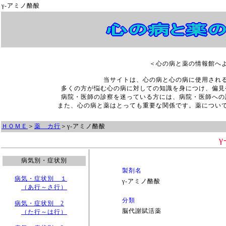
γ‐アミノ酪酸
＜心の病と薬の情報館へ
当サイトは、心の病と心の病に使用され
多くの方が悩む心の病に対しての知識を身につけ、偏見
病院・医師の診察を迷っている方には、病院・医師への
また、心の病と薬はとっても重要な関係です。薬につい
ＨＯＭＥ
＞
薬 カ行
＞
γ‐アミノ酪酸
病気別・症状別
製剤名
病気・症状別 １
γ‐アミノ酪酸
（あ行～さ行）
分類
病気・症状別 2
脳代謝賦活薬
（た行～は行）