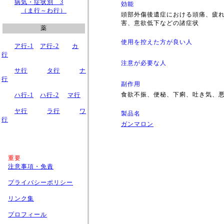
病気・症状別 3
効能
（ま行～わ行）
頭部外傷後遺症における頭痛、疲
害、意欲低下などの諸症状
薬
使用を控えた方が良い人
ア行-1
ア行-2
カ
行
注意が必要な人
サ行
タ行
ナ
行
副作用
食欲不振、便秘、下痢、吐き気、
ハ行-1
ハ行-2
マ行
ヤ行
ラ行
ワ
製品名
行
ガンマロン
重要
注意事項・免責
プライバシーポリシー
リンク集
プロフィール